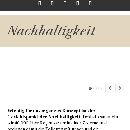
Twitter
LinkedIn
Google+
Facebook
RSS-
Nachhaltigkeit
Feed
Wichtig für unser ganzes Konzept ist der
Gesichtspunkt der Nachhaltigkeit.
Deshalb sammeln
wir 40.000 Liter Regenwasser in einer Zisterne und
bedienen damit die Toilettenspülungen und die