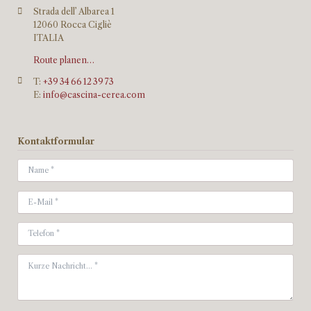
Strada dell’ Albarea 1
12060 Rocca Cigliè
ITALIA
Route planen…
T:
+39 34 66 12 39 73
E:
info@cascina-cerea.com
Kontaktformular