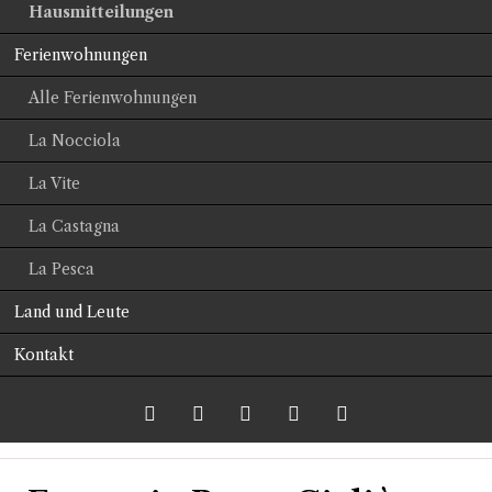
Hausmitteilungen
Ferienwohnungen
Alle Ferienwohnungen
La Nocciola
La Vite
La Castagna
La Pesca
Land und Leute
Kontakt
Twitter
LinkedIn
Google+
Facebook
RSS-