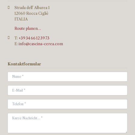
Strada dell’ Albarea 1
12060 Rocca Cigliè
ITALIA
Route planen…
T:
+39 34 66 12 39 73
E:
info@cascina-cerea.com
Kontaktformular