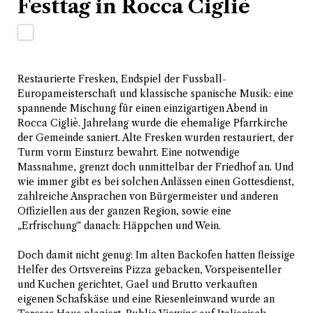
Festtag in Rocca Cigliè
Feed
Restaurierte Fresken, Endspiel der Fussball-
Europameisterschaft und klassische spanische Musik: eine
spannende Mischung für einen einzigartigen Abend in
Rocca Cigliè. Jahrelang wurde die ehemalige Pfarrkirche
der Gemeinde saniert. Alte Fresken wurden restauriert, der
Turm vorm Einsturz bewahrt. Eine notwendige
Massnahme, grenzt doch unmittelbar der Friedhof an. Und
wie immer gibt es bei solchen Anlässen einen Gottesdienst,
zahlreiche Ansprachen von Bürgermeister und anderen
Offiziellen aus der ganzen Region, sowie eine
„Erfrischung“ danach: Häppchen und Wein.
Doch damit nicht genug: Im alten Backofen hatten fleissige
Helfer des Ortsvereins Pizza gebacken, Vorspeisenteller
und Kuchen gerichtet, Gael und Brutto verkauften
eigenen Schafskäse und eine Riesenleinwand wurde an